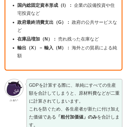
国内総固定資本形成（I）：
企業の設備投資や住
宅投資など
政府最終消費支出（G）：
政府の公共サービスな
ど
在庫品増加（N）：
売れ残った在庫など
輸出（X）－ 輸入（M）：
海外との貿易による純
額
GDPを計算する際に、単純にすべての生産
額を合計してしまうと、原材料費などが二重
ふぁい
に計算されてしまいます。
これを防ぐため、各生産者が新たに付け加え
た価値である
「粗付加価値」のみ
を合計しま
す。