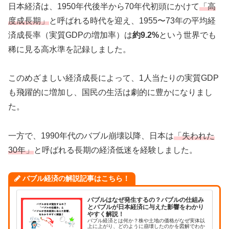
日本経済は、1950年代後半から70年代初頭にかけて
「高
度成長期」
と呼ばれる時代を迎え、1955〜73年の平均経
済成長率（実質GDPの増加率）は
約9.2%
という世界でも
稀に見る高水準を記録しました。
このめざましい経済成長によって、1人当たりの実質GDP
も飛躍的に増加し、国民の生活は劇的に豊かになりまし
た。
一方で、1990年代のバブル崩壊以降、日本は
「失われた
30年」
と呼ばれる長期の経済低迷を経験しました。
バブル経済の解説記事はこちら！
バブルはなぜ発生するの？バブルの仕組み
とバブルが日本経済に与えた影響をわかり
やすく解説！
バブル経済とは何か？株や土地の価格がなぜ実体以
上に上がり、どのように崩壊したのかを図解でわか