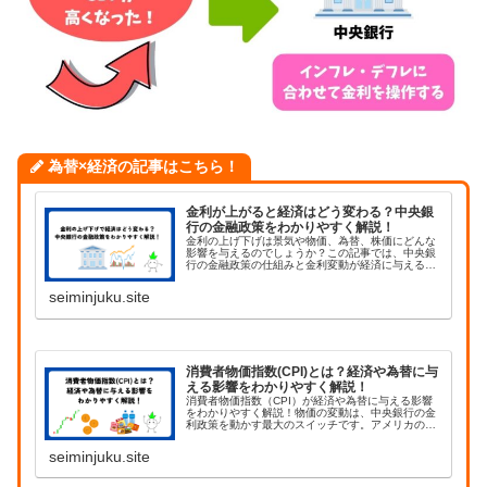
為替×経済の記事はこちら！
金利が上がると経済はどう変わる？中央銀
行の金融政策をわかりやすく解説！
金利の上げ下げは景気や物価、為替、株価にどんな
影響を与えるのでしょうか？この記事では、中央銀
行の金融政策の仕組みと金利変動が経済に与える影
響を初心者にもわかりやすく解説します！
seiminjuku.site
消費者物価指数(CPI)とは？経済や為替に与
える影響をわかりやすく解説！
消費者物価指数（CPI）が経済や為替に与える影響
をわかりやすく解説！物価の変動は、中央銀行の金
利政策を動かす最大のスイッチです。アメリカの
CPI発表で円・ドル相場がどう動くのか、具体例と
ともに解説します。
seiminjuku.site