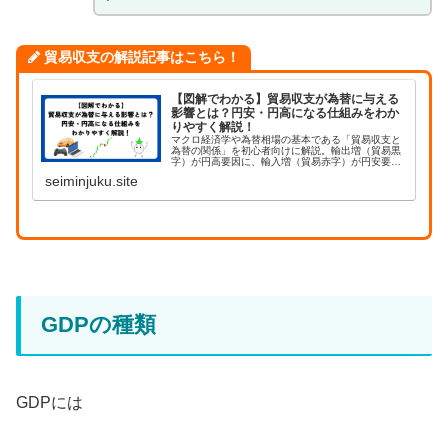
貿易収支の解説記事はこちら！
【図解でわかる】貿易収支が為替に与える
影響とは？円安・円高になる仕組みをわか
りやすく解説！
マクロ経済学や為替相場の基本である「貿易収支と
為替の関係」を初心者向けに解説。輸出増（貿易黒
字）が円高要因に、輸入増（貿易赤字）が円安要因
になる仕組みを、自動車の輸出と原油輸入の具体例
seiminjuku.site
を用いてわかりやすく紐解きます。
GDPの種類
GDPには