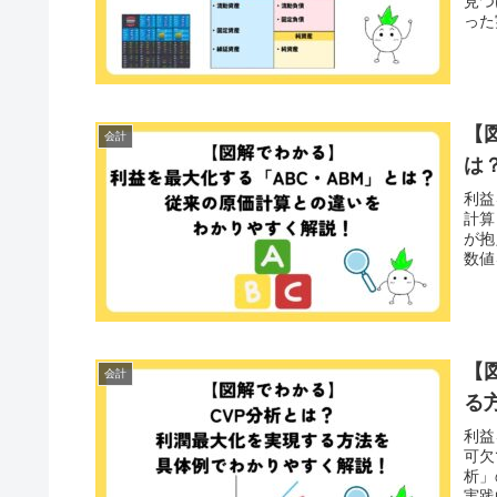
見つ
った
う。
【
会計
は
利益
計算
が抱
数値
【
会計
る
利益
可欠
析」
実践