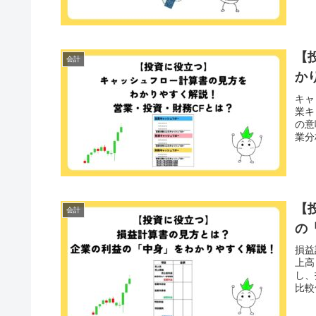
【
会計
か
キャ
業キ
の意
業分
【
会計
の
損益
上高
し、
比較