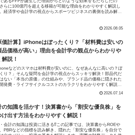
であるFFPが誕生した理由からどのような効果をもたらしたの
さらに100億円を超える移籍が可能な理由をわかりやすく解説し
。経済学や会計学の視点からスポーツビジネスの裏側を読み解き
ょう！
2026.08.05
原価計算】iPhoneはぼったくり？「材料費は安いの
製品価格が高い」理由を会計学の観点からわかりや
く解説！
Phoneなどのスマホは材料費が安いのに、なぜあんなに高いの？ぼ
くり？」そんな疑問を会計学の視点からスッキリ解決！部品代だ
はない「本当の原価」の仕組みや、ブランド品の価格に隠された
開発費・ライフサイクルコストのカラクリをわかりやすく解説し
。
2026.07.14
計の知識を活かす！決算書から「割安な優良株」を
つけ出す方法をわかりやすく解説！
・会計の知識は投資に活きる⁉︎この記事では、決算書からROEや
R、PBRなどの指標を読み解き、隠れた「割安な優良株」を自分で