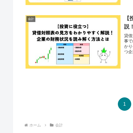
【
会計
説
貸借
事で
かり
つ企
1
ホーム
会計