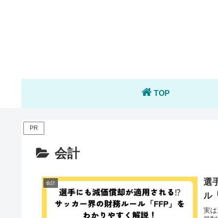
TOP
PR
会計
選
会計
ル
実は