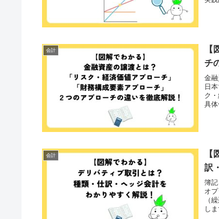
ます
【
会計
チ
金融
日本
ク・
具体
【
会計
訳
簿記
オプ
（繰
しま