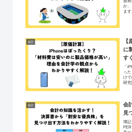
規制
か、
ます
まし
【
会計
に
す
「i
った
けで
研究
ます
会
会計
見
簿記
PE