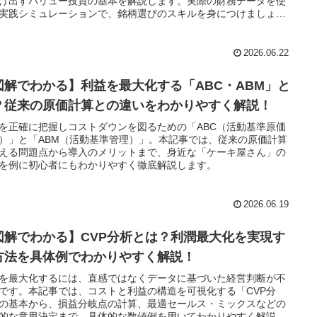
け出すバリュー投資の基本を解説します。実際の財務データを使
実践シミュレーションで、銘柄選びのスキルを身につけましょ
2026.06.22
図解でわかる】利益を最大化する「ABC・ABM」と
？従来の原価計算との違いをわかりやすく解説！
を正確に把握しコストダウンを図るための「ABC（活動基準原価
）」と「ABM（活動基準管理）」。本記事では、従来の原価計算
える問題点から導入のメリットまで、身近な「ケーキ屋さん」の
を例に初心者にもわかりやすく徹底解説します。
2026.06.19
図解でわかる】CVP分析とは？利潤最大化を実現す
方法を具体例でわかりやすく解説！
を最大化するには、直感ではなくデータに基づいた経営判断が不
です。本記事では、コストと利益の構造を可視化する「CVP分
の基本から、損益分岐点の計算、最適セールス・ミックスなどの
的な意思決定まで、具体的な数値例を用いてわかりやすく解説し