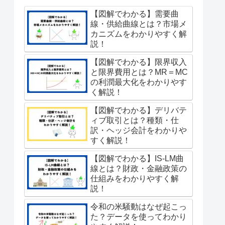
【図解でわかる】需要曲
線・供給曲線とは？市場メ
カニズムをわかりやすく解
説！
【図解でわかる】限界収入
と限界費用とは？MR＝MC
の利潤最大化をわかりやす
く解説！
【図解でわかる】デリバテ
ィブ取引とは？種類・仕
訳・ヘッジ会計をわかりや
すく解説！
【図解でわかる】IS-LM曲
線とは？財政・金融政策の
仕組みをわかりやすく解
説！
令和の米騒動はなぜ起こっ
た？データを使ってわかり