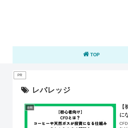
TOP
PR
レバレッジ
【
金融
に
CF