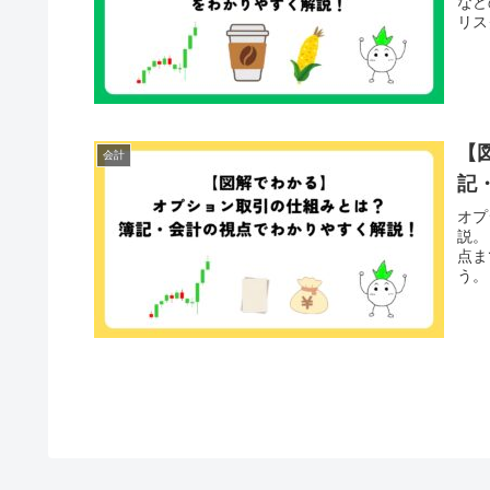
など
リス
【
会計
記
オプ
説。
点ま
う。