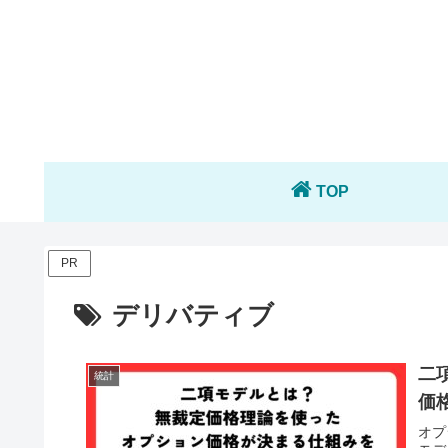
TOP
PR
デリバティブ
二
統計
価
オプ