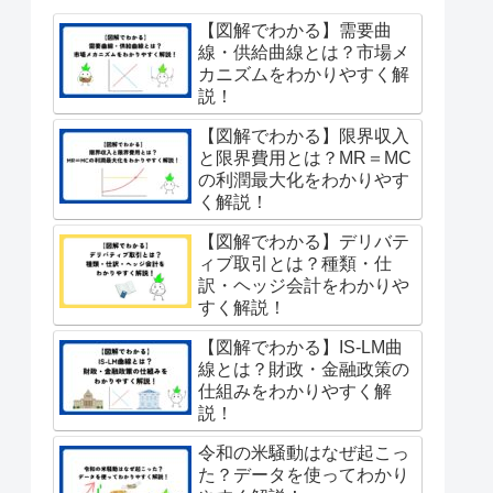
【図解でわかる】需要曲
線・供給曲線とは？市場メ
カニズムをわかりやすく解
説！
【図解でわかる】限界収入
と限界費用とは？MR＝MC
の利潤最大化をわかりやす
く解説！
【図解でわかる】デリバテ
ィブ取引とは？種類・仕
訳・ヘッジ会計をわかりや
すく解説！
【図解でわかる】IS-LM曲
線とは？財政・金融政策の
仕組みをわかりやすく解
説！
令和の米騒動はなぜ起こっ
た？データを使ってわかり