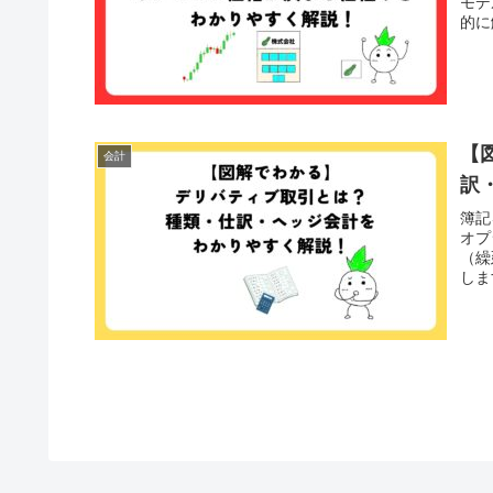
モデ
的に
【
会計
訳
簿記
オプ
（繰
しま