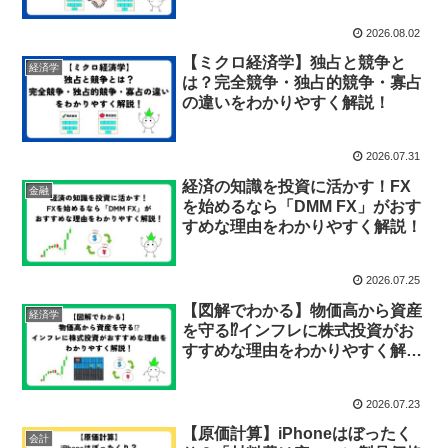
2026.08.02
【ミクロ経済学】独占と競争と
経済学
は？完全競争・独占的競争・寡占
の違いをわかりやすく解説！
2026.07.31
経済の知識を投資に活かす！FX
金融
を始めるなら「DMM FX」がおす
すめな理由をわかりやすく解説！
2026.07.25
【図解でわかる】物価高から資産
経済学
を守る⁉︎インフレに株式投資がお
すすめな理由をわかりやすく解
説！
2026.07.23
【原価計算】iPhoneはぼったく
会計