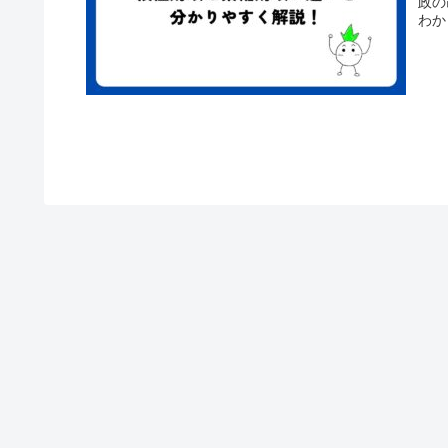
政の
わか