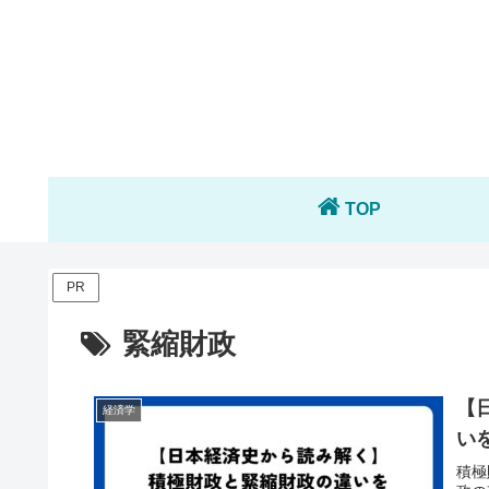
TOP
PR
緊縮財政
【
経済学
い
積極