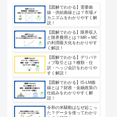
【図解でわかる】需要曲
線・供給曲線とは？市場メ
カニズムをわかりやすく解
説！
【図解でわかる】限界収入
と限界費用とは？MR＝MC
の利潤最大化をわかりやす
く解説！
【図解でわかる】デリバテ
ィブ取引とは？種類・仕
訳・ヘッジ会計をわかりや
すく解説！
【図解でわかる】IS-LM曲
線とは？財政・金融政策の
仕組みをわかりやすく解
説！
令和の米騒動はなぜ起こっ
た？データを使ってわかり