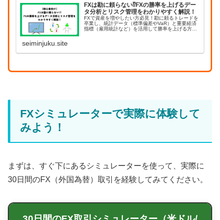
FXは勘に頼らない⁉︎FXの勝率を上げるデー
タ分析とリスク管理をわかりやすく解説！
FXで資産を増やしたい方必見！勘に頼るトレードを
卒業し、統計データ（標準偏差やVaR）と重要経済
指標（雇用統計など）を活用して勝率を上げる方法
を解説します。大損を防ぐリスク管理やポートフォ
リオ理論など、プロも実践する客観的な分析手法を
seiminjuku.site
初心者...
FXシミュレーターで実際に体験して
みよう！
まずは、すぐ下にあるシミュレーターを使って、実際に
30日間のFX（外国為替）取引を経験してみてください。
30日間のFX取引シミュレーター（米ドル/