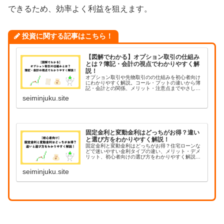
できるため、効率よく利益を狙えます。
投資に関する記事はこちら！
【図解でわかる】オプション取引の仕組み
とは？簿記・会計の視点でわかりやすく解
説！
オプション取引や先物取引のの仕組みを初心者向け
にわかりやすく解説。コール・プットの違いから簿
記・会計との関係、メリット・注意点までやさしく
説明します。難しいイメージをスッキリ整理しまし
seiminjuku.site
ょう。
固定金利と変動金利はどっちがお得？違い
と選び方をわかりやすく解説！
固定金利と変動金利はどっちがお得？住宅ローンな
どで迷いやすい金利タイプの違い、メリット・デメ
リット、初心者向けの選び方をわかりやすく解説。
金利変動リスクや考え方のポイントも紹介します。
seiminjuku.site