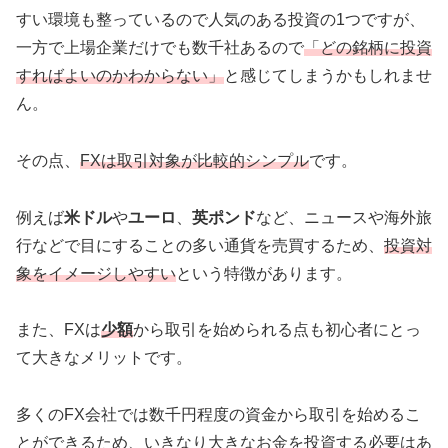
すい環境も整っているので人気のある投資の1つですが、
一方で上場企業だけでも数千社あるので
「どの銘柄に投資
すればよいのかわからない」
と感じてしまうかもしれませ
ん。
その点、
FXは取引対象が比較的シンプル
です。
例えば
米ドル
や
ユーロ
、
英ポンド
など、ニュースや海外旅
行などで目にすることの多い通貨を売買するため、
投資対
象をイメージしやすい
という特徴があります。
また、FXは
少額
から取引を始められる点も初心者にとっ
て大きなメリットです。
多くのFX会社では数千円程度の資金から取引を始めるこ
とができるため、いきなり大きなお金を投資する必要はあ