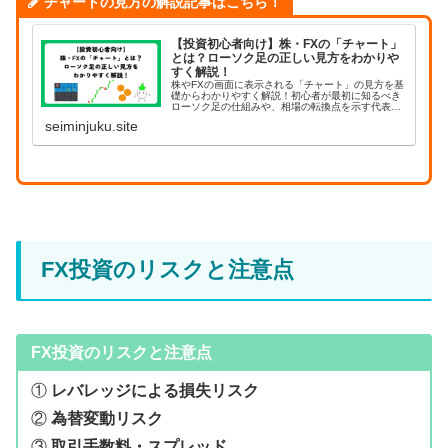
チャートの見方の解説記事はこちら！
【投資初心者向け】株・FXの「チャート」
とは？ローソク足の正しい見方をわかりや
すく解説！
株やFXの画面に表示される「チャート」の見方を基
礎からわかりやすく解説！初心者が最初に知るべき
ローソク足の仕組みや、相場の転換点を示す代表的
な形を丁寧に説明します。基礎をしっかり学んで、
seiminjuku.site
根拠のある安全な投資判断ができるようになりまし
ょう。
FX投資のリスクと注意点
FX投資のリスクと注意点
①
レバレッジによる損失リスク
②
為替変動リスク
③
取引手数料・スプレッド