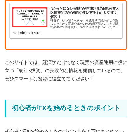
“めったにない安値”が見抜ける⁉︎正規分布と
区間推定の実践的な使い方をわかりやすく
解説！
投資で「いつ買うべきか」を統計学で論理的に判断
しませんか？正規分布や95%信頼区間といった試験
で頻出の知識を使い、感情に流されず「めったにな
い安値」を計算で見抜く実践的な方法を分かりやす
seiminjuku.site
く解説します。
このサイトでは、経済学だけでなく現実の資産運用に役に
立つ「統計×投資」の実践的な情報を発信しているので、
ぜひスマートな投資に役立ててください！
初心者がFXを始めるときのポイント
初心者がFXを始めるときのポイントを以下にまとめてい