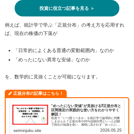
投資に役立つ記事を見る ＞
例えば、統計学で学ぶ「正規分布」の考え方を応用すれ
ば、現在の株価の下落が
「日常的によくある普通の変動範囲内」なのか
「めったにない異常な安値」なのか
を、数学的に見抜くことが可能になります。
正規分布の記事はこちら！
"めったにない安値"が見抜ける⁉︎正規分布と
区間推定の実践的な使い方をわかりやすく
解説！
投資で「いつ買うべきか」を統計学で論理的に判断
しませんか？正規分布や95%信頼区間といった試験
で頻出の知識を使い、感情に流されず「めったにな
い安値」を計算で見抜く実践的な方法を分かりやす
2026.05.25
seiminjuku.site
く解説します。